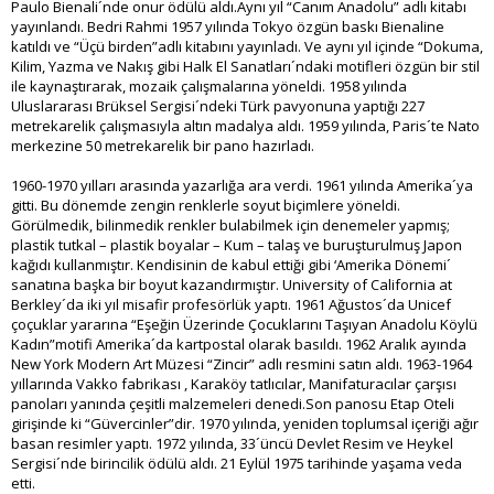
Paulo Bienali´nde onur ödülü aldı.Aynı yıl “Canım Anadolu” adlı kitabı
yayınlandı. Bedri Rahmi 1957 yılında Tokyo özgün baskı Bienaline
katıldı ve “Üçü birden”adlı kitabını yayınladı. Ve aynı yıl içinde “Dokuma,
Kilim, Yazma ve Nakış gibi Halk El Sanatları´ndaki motifleri özgün bir stil
ile kaynaştırarak, mozaik çalışmalarına yöneldi. 1958 yılında
Uluslararası Brüksel Sergisi´ndeki Türk pavyonuna yaptığı 227
metrekarelik çalışmasıyla altın madalya aldı. 1959 yılında, Paris´te Nato
merkezine 50 metrekarelik bir pano hazırladı.
1960-1970 yılları arasında yazarlığa ara verdi. 1961 yılında Amerika´ya
gitti. Bu dönemde zengin renklerle soyut biçimlere yöneldi.
Görülmedik, bilinmedik renkler bulabilmek için denemeler yapmış;
plastik tutkal – plastik boyalar – Kum – talaş ve buruşturulmuş Japon
kağıdı kullanmıştır. Kendisinin de kabul ettiği gibi ‘Amerika Dönemi´
sanatına başka bir boyut kazandırmıştır. University of California at
Berkley´da iki yıl misafir profesörlük yaptı. 1961 Ağustos´da Unicef
çoçuklar yararına “Eşeğin Üzerinde Çocuklarını Taşıyan Anadolu Köylü
Kadın”motifi Amerika´da kartpostal olarak basıldı. 1962 Aralık ayında
New York Modern Art Müzesi “Zincir” adlı resmini satın aldı. 1963-1964
yıllarında Vakko fabrikası , Karaköy tatlıcılar, Manifaturacılar çarşısı
panoları yanında çeşitli malzemeleri denedi.Son panosu Etap Oteli
girişinde ki “Güvercinler”dir. 1970 yılında, yeniden toplumsal içeriği ağır
basan resimler yaptı. 1972 yılında, 33´üncü Devlet Resim ve Heykel
Sergisi´nde birincilik ödülü aldı. 21 Eylül 1975 tarihinde yaşama veda
etti.