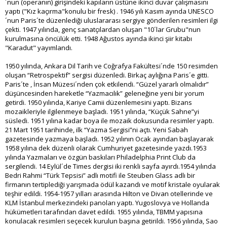
´nun (operanın) girişindeki kapıların üstüne ikinci duvar çalışmasını
yaptı ("Kız kaçırma"konulu bir fresk) . 1946 yılı Kasım ayında UNESCO
´nun Paris´te düzenlediği uluslararası sergiye gönderilen resimleri ilgi
çekti. 1947 yılında, genç sanatçılardan oluşan "10´lar Grubu"nun
kurulmasına öncülük etti. 1948 Ağustos ayında ikinci şiir kitabı
"Karadut" yayımlandı.
1950 yılında, Ankara Dil Tarih ve Coğrafya Fakültesi´nde 150 resimden
oluşan “Retrospektif” sergisi düzenledi. Birkaç aylığına Paris´e gitti.
Paris´te , İnsan Müzesi´nden çok etkilendi. “Güzel yararlı olmalıdır”
düşüncesinden hareketle “Yazmacılık” geleneğine yeni bir yorum
getirdi. 1950 yılında, Kariye Camii düzenlemesini yaptı. Bizans
mozaikleriyle ilgilenmeye başladı. 1951 yılında, “Küçük Sahne”yi
süsledi. 1951 yılına kadar boya ile mozaik dokusunda resimler yaptı.
21 Mart 1951 tarihinde, ilk “Yazma Sergisi”ni açtı. Yeni Sabah
gazetesinde yazmaya başladı. 1952 yılının Ocak ayından başlayarak
1958 yılına dek düzenli olarak Cumhuriyet gazetesinde yazdı.1953
yılında Yazmaları ve özgün baskıları Philadelphia Print Club da
sergilendi. 14 Eylül´de Times dergisi iki renkli sayfa ayırdı.1954 yılında
Bedri Rahmi “Türk Tepsisi” adlı motifi ile Steuben Glass adlı bir
firmanın tertiplediği yarışmada ödül kazandı ve motif kristale oyularak
teşhir edildi. 1954-1957 yılları arasında Hilton ve Divan otellerinde ve
KLM İstanbul merkezindeki panoları yaptı. Yugoslovya ve Hollanda
hükümetleri tarafından davet edildi. 1955 yılında, TBMM yapısına
konulacak resimleri seçecek kurulun başına getirildi. 1956 yılında, Sao