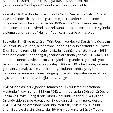
Adam´da ressam olarak çalışmaya başladı. Akademi Diploma
yarışmasında "Yol İnşaatı" konulu resmi ile üçüncü oldu.
27 Aralık 1934 tarihinde 30 resim ile D Grubu Sergisi´ne katıldı. 1 Ocak
1935 tarihinde, ilk kişisel sergisi Bükreş´te Hasefler Galeri´sinde
Ernestine Letoni tarafından açıldı. 1936 yılında "Eren" adını verdiği
Ernestine Letoni ile evlendi. Güzel Sanatlar Akademisi´nin 1936 yılında
diploma yarışmasında "Hamam" adlı çalışması ile birinci oldu.
Sovyetler Birliği´ne götürülen Türk Resim ve Heykel Sergisi´ne üç resim
ile katıldı. 1937 yılında, akademide Leopold Levy´in asistanı oldu. Nazmi
Ziya Güran üzerine bir inceleme kitabı hazırlığına girişti.1 Kasım 1938
tarihinde çıkan "Ses" dergisi yazarları arasında yer aldı. 31 Ekim 1939
tarihinde Birinci Devlet Resim ve Heykel Sergisinde "Figür" adlı yapıtı
ile üçüncülüğü Arif Kaptan ile paylaştı. 9 Kasım 1939 tarihinde, askerlik
görevini yapmak üzere yedek subay okuluna alındı. Aynı yıl ileride
babasını ve annesini ölümsüzlüğe götürecek çalışmalar yapacak olan
oğlu Mehmet Hamdi Eyüboğlu dünyaya geldi.
1941 yılında askerlik görevini tamamladı. İlk şiir kitabı "Yaradana
Mektuplar" yayınlandı. 31 Ekim 1942 tarihinde, açılan Dördüncü Devlet
Resim ve Heykel Sergisi´nde ikincilik ödülünü kazandı. 1943 yılında,
Ortaköy Lido Yüzme Havuzu için ilk duvar resimlerini gerçekleştirdi.
1945-1947 yılları arasında "Mari´nin Portresi", "Alis I", "Alis II" gibi
önemli portre dizisini oluşturdu. 1946 yılında, Ankara Büyük Tiyatro