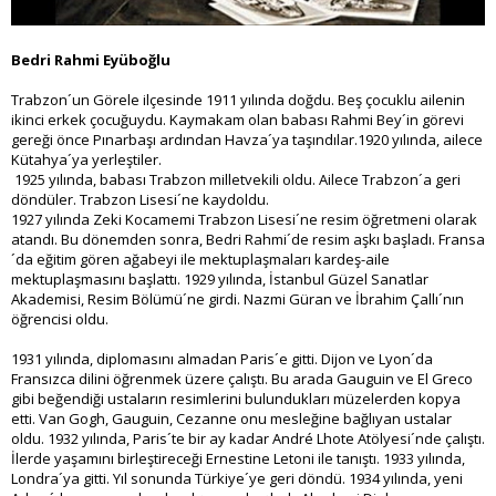
Bedri Rahmi Eyüboğlu
Trabzon´un Görele ilçesinde 1911 yılında doğdu. Beş çocuklu ailenin
ikinci erkek çocuğuydu. Kaymakam olan babası Rahmi Bey´in görevi
gereği önce Pınarbaşı ardından Havza´ya taşındılar.1920 yılında, ailece
Kütahya´ya yerleştiler.
1925 yılında, babası Trabzon milletvekili oldu. Ailece Trabzon´a geri
döndüler. Trabzon Lisesi´ne kaydoldu.
1927 yılında Zeki Kocamemi Trabzon Lisesi´ne resim öğretmeni olarak
atandı. Bu dönemden sonra, Bedri Rahmi´de resim aşkı başladı. Fransa
´da eğitim gören ağabeyi ile mektuplaşmaları kardeş-aile
mektuplaşmasını başlattı. 1929 yılında, İstanbul Güzel Sanatlar
Akademisi, Resim Bölümü´ne girdi. Nazmi Güran ve İbrahim Çallı´nın
öğrencisi oldu.
1931 yılında, diplomasını almadan Paris´e gitti. Dijon ve Lyon´da
Fransızca dilini öğrenmek üzere çalıştı. Bu arada Gauguin ve El Greco
gibi beğendiği ustaların resimlerini bulundukları müzelerden kopya
etti. Van Gogh, Gauguin, Cezanne onu mesleğine bağlıyan ustalar
oldu. 1932 yılında, Paris´te bir ay kadar André Lhote Atölyesi´nde çalıştı.
İlerde yaşamını birleştireceği Ernestine Letoni ile tanıştı. 1933 yılında,
Londra´ya gitti. Yıl sonunda Türkiye´ye geri döndü. 1934 yılında, yeni