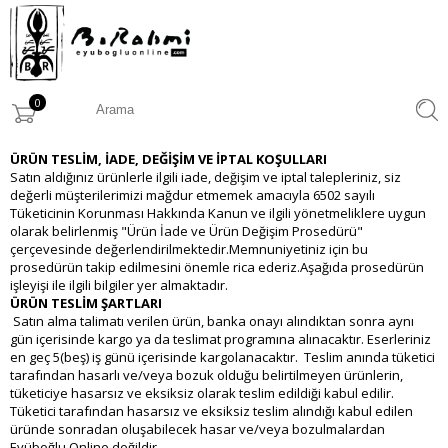
0
ÜRÜN TESLİM, İADE, DEĞİŞİM VE İPTAL KOŞULLARI
Satın aldığınız ürünlerle ilgili iade, değişim ve iptal talepleriniz, siz
değerli müşterilerimizi mağdur etmemek amacıyla 6502 sayılı
Tüketicinin Korunması Hakkında Kanun ve ilgili yönetmeliklere uygun
olarak belirlenmiş "Ürün İade ve Ürün Değişim Prosedürü"
çerçevesinde değerlendirilmektedir.Memnuniyetiniz için bu
prosedürün takip edilmesini önemle rica ederiz.Aşağıda prosedürün
işleyişi ile ilgili bilgiler yer almaktadır.
ÜRÜN TESLİM ŞARTLARI
Satın alma talimatı verilen ürün, banka onayı alındıktan sonra aynı
gün içerisinde kargo ya da teslimat programına alınacaktır. Eserleriniz
en geç 5(beş) iş günü içerisinde kargolanacaktır. Teslim anında tüketici
tarafından hasarlı ve/veya bozuk olduğu belirtilmeyen ürünlerin,
tüketiciye hasarsız ve eksiksiz olarak teslim edildiği kabul edilir.
Tüketici tarafından hasarsız ve eksiksiz teslim alındığı kabul edilen
üründe sonradan oluşabilecek hasar ve/veya bozulmalardan
Eyüboğlu Online değildir.