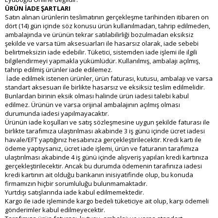
ÜRÜN İADE ŞARTLARI
Satın alınan ürünlerin teslimatının gerçekleşme tarihinden itibaren on
dört (14) gün içinde söz konusu ürün kullanılmadan, tahrip edilmeden,
ambalajında ve ürünün tekrar satılabilirliği bozulmadan eksiksiz
şekilde ve varsa tüm aksesuarları ile hasarsız olarak, iade sebebi
belirtmeksizin iade edebilir. Tüketici, sistemden iade işlemi ile ilgili
bilgilendirmeyi yapmakla yükümlüdür. Kullanılmış, ambalajı açılmış,
tahrip edilmiş ürünler iade edilemez.
İade edilmek istenen ürünler, ürün faturası, kutusu, ambalajı ve varsa
standart aksesuarı ile birlikte hasarsız ve eksiksiz teslim edilmelidir.
Bunlardan birinin eksik olması halinde ürün iadesi talebi kabul
edilmez. Ürünün ve varsa orijinal ambalajının açılmış olması
durumunda iadesi yapılmayacaktır.
Ürünün iade koşulları ve satış sözleşmesine uygun şekilde faturası ile
birlikte tarafımıza ulaştırılması akabinde 3 iş günü içinde ücret iadesi
havale/EFT yaptığınız hesabınıza gerçekleştirilecektir. Kredi kartı ile
ödeme yaptıysanız, ücret iade işlemi, ürün ve faturanın tarafımıza
ulaştırılması akabinde 4 iş günü içinde alışveriş yapılan kredi kartınıza
gerçekleştirilecektir. Ancak bu durumda ödemenin tarafınıza iadesi
kredi kartının ait olduğu bankanın inisiyatifinde olup, bu konuda
firmamızın hiçbir sorumluluğu bulunmamaktadır.
Yurtdışı satışlarında iade kabul edilmemektedir.
Kargo ile iade işleminde kargo bedeli tüketiciye ait olup, karşı ödemeli
gönderimler kabul edilmeyecektir.