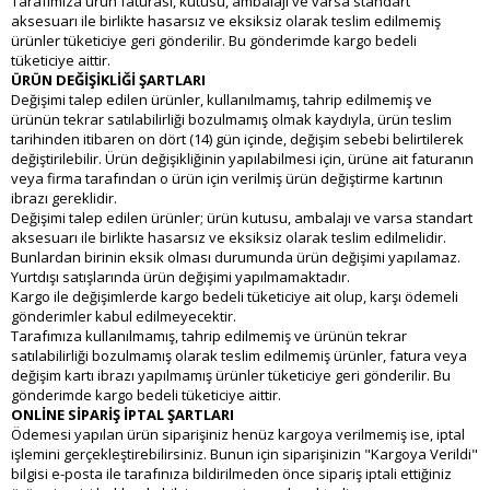
Tarafımıza ürün faturası, kutusu, ambalajı ve varsa standart
aksesuarı ile birlikte hasarsız ve eksiksiz olarak teslim edilmemiş
ürünler tüketiciye geri gönderilir. Bu gönderimde kargo bedeli
tüketiciye aittir.
ÜRÜN DEĞİŞİKLİĞİ ŞARTLARI
Değişimi talep edilen ürünler, kullanılmamış, tahrip edilmemiş ve
ürünün tekrar satılabilirliği bozulmamış olmak kaydıyla, ürün teslim
tarihinden itibaren on dört (14) gün içinde, değişim sebebi belirtilerek
değiştirilebilir. Ürün değişikliğinin yapılabilmesi için, ürüne ait faturanın
veya firma tarafından o ürün için verilmiş ürün değiştirme kartının
ibrazı gereklidir.
Değişimi talep edilen ürünler; ürün kutusu, ambalajı ve varsa standart
aksesuarı ile birlikte hasarsız ve eksiksiz olarak teslim edilmelidir.
Bunlardan birinin eksik olması durumunda ürün değişimi yapılamaz.
Yurtdışı satışlarında ürün değişimi yapılmamaktadır.
Kargo ile değişimlerde kargo bedeli tüketiciye ait olup, karşı ödemeli
gönderimler kabul edilmeyecektir.
Tarafımıza kullanılmamış, tahrip edilmemiş ve ürünün tekrar
satılabilirliği bozulmamış olarak teslim edilmemiş ürünler, fatura veya
değişim kartı ibrazı yapılmamış ürünler tüketiciye geri gönderilir. Bu
gönderimde kargo bedeli tüketiciye aittir.
ONLİNE SİPARİŞ İPTAL ŞARTLARI
Ödemesi yapılan ürün siparişiniz henüz kargoya verilmemiş ise, iptal
işlemini gerçekleştirebilirsiniz. Bunun için siparişinizin "Kargoya Verildi"
bilgisi e-posta ile tarafınıza bildirilmeden önce sipariş iptali ettiğiniz