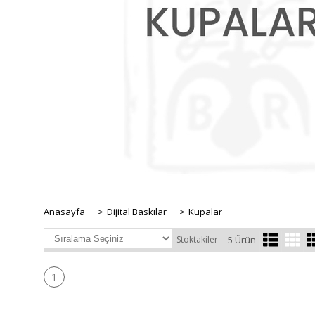
Anasayfa
>
Dijital Baskılar
>
Kupalar
Stoktakiler
5 Ürün
1