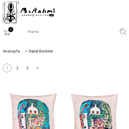
0
Anasayfa
>
Dijital Baskılar
1
2
3
>