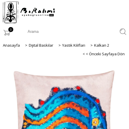
0
Anasayfa
>
Dijital Baskılar
>
Yastık Kılıfları
>
Kalkan 2
< < Önceki Sayfaya Dön