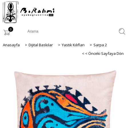
0
Anasayfa
>
Dijital Baskılar
>
Yastık Kılıfları
>
Sarpa 2
< < Önceki Sayfaya Dön