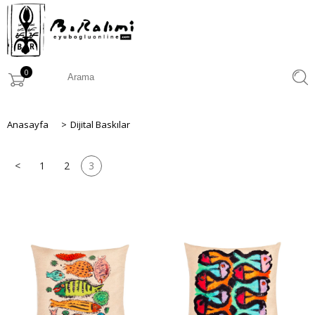
0
Anasayfa
>
Dijital Baskılar
<
1
2
3