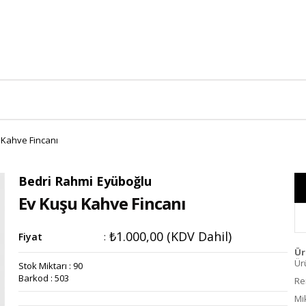
 Kahve Fincanı
Bedri Rahmi Eyüboğlu
Ev Kuşu Kahve Fincanı
₺1.000,00
(KDV Dahil)
Fiyat
:
Ür
Ür
Stok Miktarı
:
90
Barkod
:
503
Re
Mi