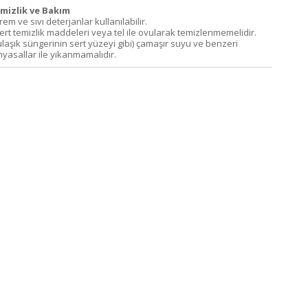
mizlik ve Bakım
Krem ve sıvı deterjanlar kullanılabilir.
Sert temizlik maddeleri veya tel ile ovularak temizlenmemelidir.
ulaşık süngerinin sert yüzeyi gibi) çamaşır suyu ve benzeri
myasallar ile yıkanmamalıdır.