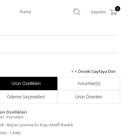
0
Sepetim
< < Önceki Sayfaya Dön
Ürün Özellikleri
Yorumlar
(0)
Ödeme Seçenekleri
Ürün Önerileri
ün Özellikleri
ün : Porselen
nk : Beyaz üzerine Ev Kuşu Motifi Baskılı
ktar : 1 Adet