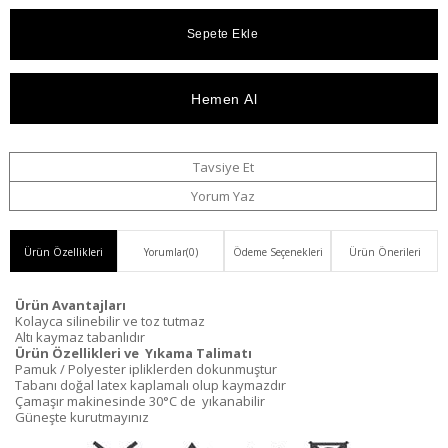
Fiyat
Kargo
Sipariş
Ekle
Listeme
Düşünce
Bedava
Ekle
Haber
Ver
Tavsiye Et
Yorum Yaz
Ürün Özellikleri
Yorumlar
(0)
Ödeme Seçenekleri
Ürün Önerileri
Ürün Avantajları
Kolayca silinebilir ve toz tutmaz
Altı kaymaz tabanlıdır
Ürün Özellikleri ve Yıkama Talimatı
Pamuk / Polyester ipliklerden dokunmuştur
Tabanı doğal latex kaplamalı olup kaymazdır
Çamaşır makinesinde 30°C de yıkanabilir
Güneşte kurutmayınız