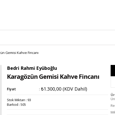
ün Gemisi Kahve Fincanı
Bedri Rahmi Eyüboğlu
Karagözün Gemisi Kahve Fincanı
₺1.300,00
(KDV Dahil)
Fiyat
:
Ür
Ür
Stok Miktarı
:
93
Barkod
:
505
Re
Mi