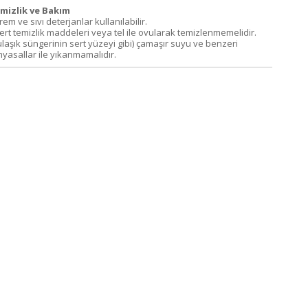
mizlik ve Bakım
Krem ve sıvı deterjanlar kullanılabilir.
Sert temizlik maddeleri veya tel ile ovularak temizlenmemelidir.
ulaşık süngerinin sert yüzeyi gibi) çamaşır suyu ve benzeri
myasallar ile yıkanmamalıdır.