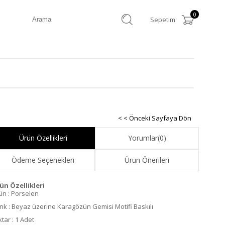
0
Sepetim
< < Önceki Sayfaya Dön
Ürün Özellikleri
Yorumlar
(0)
Ödeme Seçenekleri
Ürün Önerileri
ün Özellikleri
ün : Porselen
nk : Beyaz üzerine Karagözün Gemisi Motifi Baskılı
ktar : 1 Adet