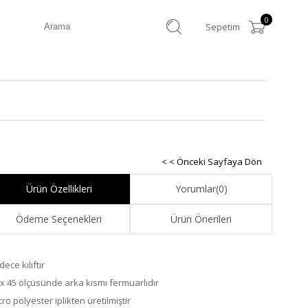
0
Sepetim
< < Önceki Sayfaya Dön
Ürün Özellikleri
Yorumlar
(0)
Ödeme Seçenekleri
Ürün Önerileri
ece kılıftır
 x 45 ölçüsünde arka kısmı fermuarlıdır
ro polyester iplikten üretilmiştir