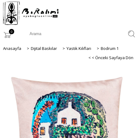
0
Anasayfa
>
Dijital Baskılar
>
Yastık Kılıfları
>
Bodrum 1
< < Önceki Sayfaya Dön