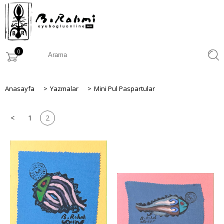
0
Anasayfa
>
Yazmalar
>
Mini Pul Paspartular
<
1
2