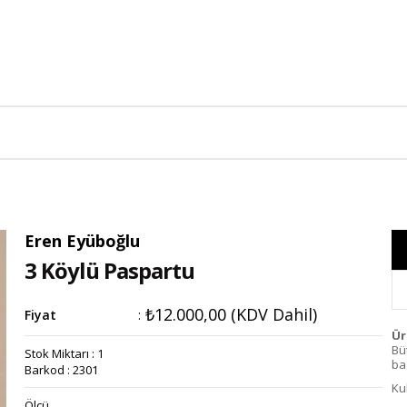
Eren Eyüboğlu
3 Köylü Paspartu
₺12.000,00
(KDV Dahil)
Fiyat
:
Ür
Bü
Stok Miktarı
:
1
bas
Barkod
:
2301
Ku
Ölçü