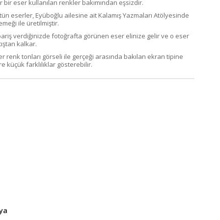
r bir eser kullanılan renkler bakımından eşsizdir.
tün eserler, Eyüboğlu ailesine ait Kalamış Yazmaları Atölyesinde
emeği ile üretilmiştir.
pariş verdiğinizde fotoğrafta görünen eser elinize gelir ve o eser
ıştan kalkar.
er renk tonları görseli ile gerçeği arasında bakılan ekran tipine
e küçük farklılıklar gösterebilir.
ya