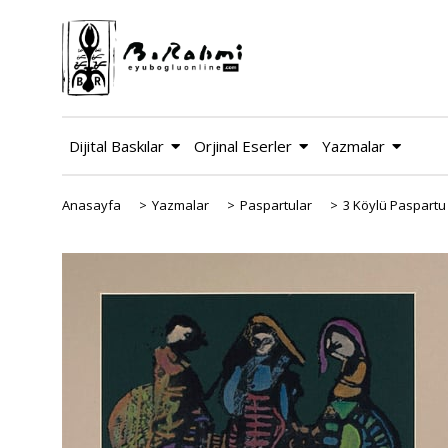
Dijital Baskılar
Orjinal Eserler
Yazmalar
Anasayfa
>
Yazmalar
>
Paspartular
>
3 Köylü Paspartu