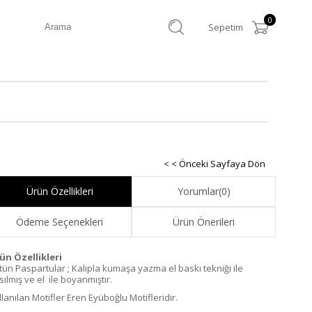
0
Sepetim
< < Önceki Sayfaya Dön
Ürün Özellikleri
Yorumlar
(0)
Ödeme Seçenekleri
Ürün Önerileri
ün Özellikleri
tün Paspartular ; Kalıpla kumaşa yazma el baskı tekniği ile
ılmış ve el ile boyanmıştır.
llanılan Motifler Eren Eyüboğlu Motifleridir.