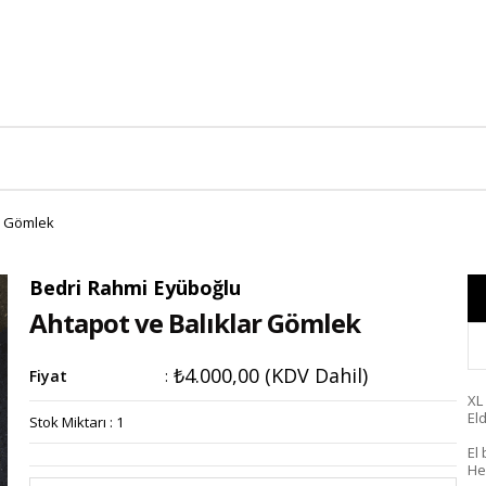
r Gömlek
Bedri Rahmi Eyüboğlu
Ahtapot ve Balıklar Gömlek
₺4.000,00
(KDV Dahil)
Fiyat
:
XL
El
Stok Miktarı
:
1
El
He