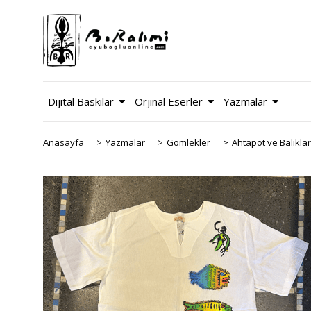
Dijital Baskılar
Orjinal Eserler
Yazmalar
Anasayfa
>
Yazmalar
>
Gömlekler
>
Ahtapot ve Balıkla