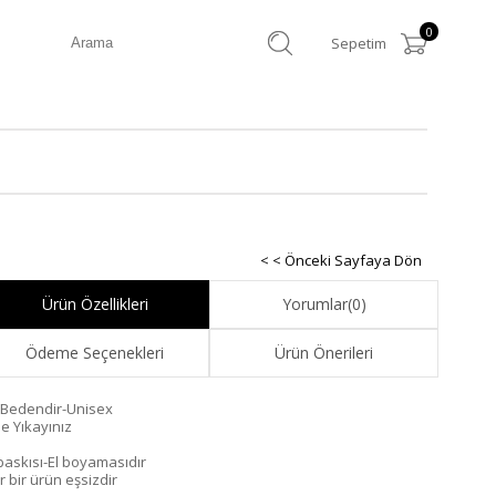
0
Sepetim
< < Önceki Sayfaya Dön
Ürün Özellikleri
Yorumlar
(0)
Ödeme Seçenekleri
Ürün Önerileri
 Bedendir-Unisex
de Yıkayınız
 baskısı-El boyamasıdır
r bir ürün eşsizdir