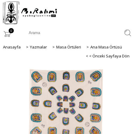
0
Anasayfa
>
Yazmalar
>
Masa Örtüleri
>
Ana Masa Örtüsü
< < Önceki Sayfaya Dön