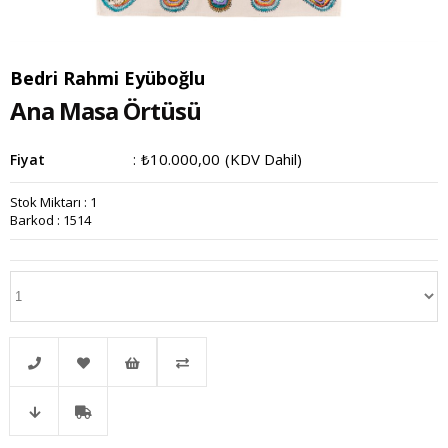
Bedri Rahmi Eyüboğlu
Ana Masa Örtüsü
₺10.000,00
(KDV Dahil)
Fiyat
:
Stok Miktarı
:
1
Barkod
:
1514
Telefonla
Favorilere
İstek
Karşılaştır