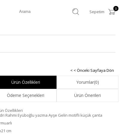
0
Sepetim
< < Önceki Sayfaya Dön
Ürün Özellikleri
Yorumlar
(0)
Ödeme Seçenekleri
Ürün Önerileri
ün Özellikleri
dri Rahmi Eyüboğlu yazma Ayşe Gelin motifli küçük çanta
rmuarlı
x21 cm