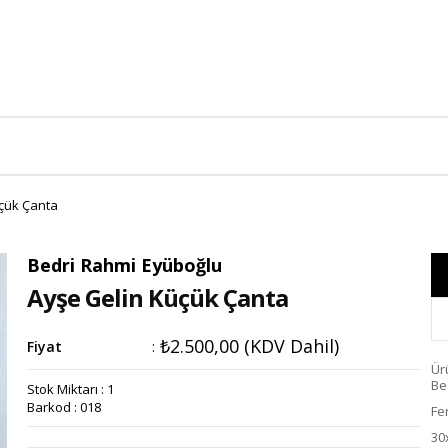
çük Çanta
Bedri Rahmi Eyüboğlu
Ayşe Gelin Küçük Çanta
₺2.500,00
(KDV Dahil)
Fiyat
:
Ür
Be
Stok Miktarı
:
1
Barkod
:
018
Fe
30