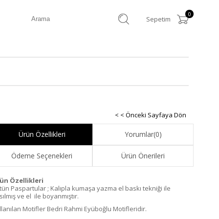
0
Sepetim
< < Önceki Sayfaya Dön
Ürün Özellikleri
Yorumlar
(0)
Ödeme Seçenekleri
Ürün Önerileri
ün Özellikleri
tün Paspartular ; Kalıpla kumaşa yazma el baskı tekniği ile
ılmış ve el ile boyanmıştır.
llanılan Motifler Bedri Rahmi Eyüboğlu Motifleridir.