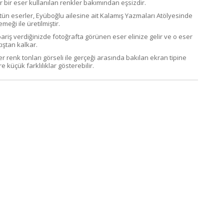
r bir eser kullanılan renkler bakımından eşsizdir.
tün eserler, Eyüboğlu ailesine ait Kalamış Yazmaları Atölyesinde
emeği ile üretilmiştir.
pariş verdiğinizde fotoğrafta görünen eser elinize gelir ve o eser
ıştan kalkar.
er renk tonları görseli ile gerçeği arasında bakılan ekran tipine
e küçük farklılıklar gösterebilir.