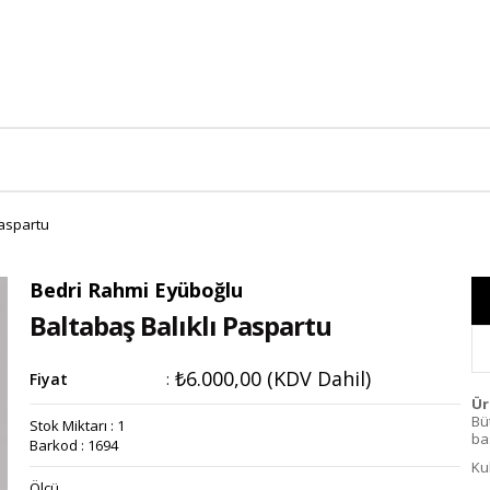
Paspartu
Bedri Rahmi Eyüboğlu
Baltabaş Balıklı Paspartu
₺6.000,00
(KDV Dahil)
Fiyat
:
Ür
Bü
Stok Miktarı
:
1
bas
Barkod
:
1694
Ku
Ölçü