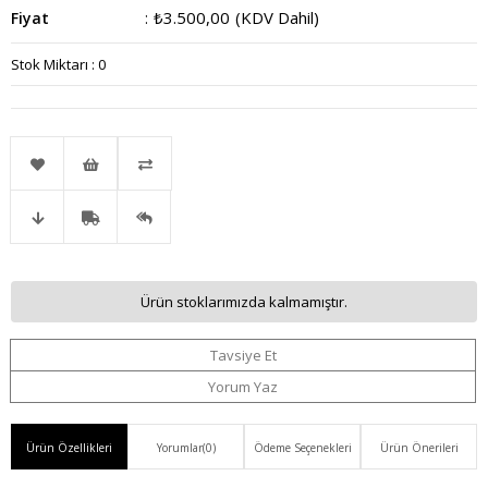
₺3.500,00
(KDV Dahil)
Fiyat
:
Stok Miktarı
:
0
Favorilere
İstek
Karşılaştır
Fiyat
Kargo
Gelince
Ekle
Listeme
Ürün stoklarımızda kalmamıştır.
Düşünce
Bedava
Haber
Ekle
Tavsiye Et
Haber
Ver
Yorum Yaz
Ver
Ürün Özellikleri
Yorumlar
(0)
Ödeme Seçenekleri
Ürün Önerileri