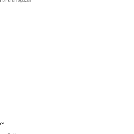
r bir ürün eşsizdir
ya