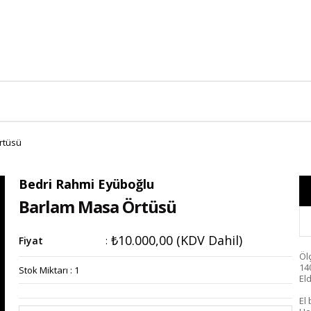
rtüsü
Bedri Rahmi Eyüboğlu
Barlam Masa Örtüsü
₺10.000,00
(KDV Dahil)
Fiyat
:
Öl
14
Stok Miktarı
:
1
El
El