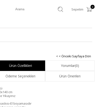
0
Sepetim
< < Önceki Sayfaya Dön
Ürün Özellikleri
Yorumlar
(0)
Ödeme Seçenekleri
Ürün Önerileri
çü
0x140 cm
de Yıkayınız
 baskısı-El boyamasıdır