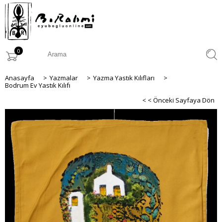
0
Anasayfa
>
Yazmalar
>
Yazma Yastık Kılıfları
>
Bodrum Ev Yastık Kılıfı
< < Önceki Sayfaya Dön