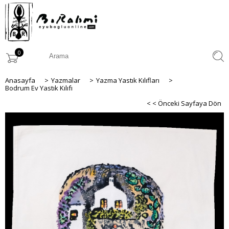
0
Anasayfa
>
Yazmalar
>
Yazma Yastık Kılıfları
>
Bodrum Ev Yastık Kılıfı
< < Önceki Sayfaya Dön