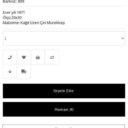
Barkod
:
839
Eser yılı 1971
Ölçü 20x30
Malzeme: Kağıt Üzeri Çini Mürekkep
Telefonla
Favorilere
İstek
Karşılaştır
Fiyat
Kargo
Sipariş
Ekle
Listeme
Düşünce
Bedava
Ekle
Haber