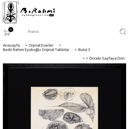
0
Anasayfa
>
Orjinal Eserler
>
Bedri Rahmi Eyüboğlu Orijinal Tablolar
>
Bulut 3
< < Önceki Sayfaya Dön