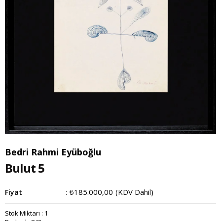
Bedri Rahmi Eyüboğlu
Bulut 5
₺185.000,00
(KDV Dahil)
Fiyat
:
Stok Miktarı
:
1