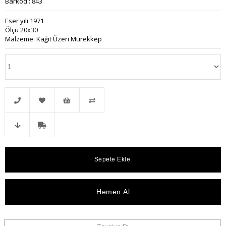
Barkod
:
843
Eser yılı 1971
Ölçü 20x30
Malzeme: Kağıt Üzeri Mürekkep
Telefonla
Favorilere
İstek
Karşılaştır
Fiyat
Kargo
Sipariş
Ekle
Listeme
Düşünce
Bedava
Ekle
Haber