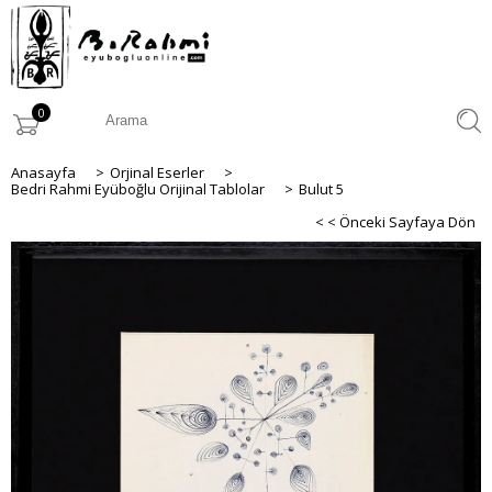
0
Anasayfa
>
Orjinal Eserler
>
Bedri Rahmi Eyüboğlu Orijinal Tablolar
>
Bulut 5
< < Önceki Sayfaya Dön