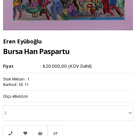
Eren Eyüboğlu
Bursa Han Paspartu
₺20.000,00
(KDV Dahil)
Fiyat
:
Stok Miktarı
:
1
Barkod
:
EE 11
Ölçü 48x62cm