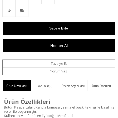
Telefonla
Favorilere
İstek
Karşılaştır
Fiyat
Kargo
Sipariş
Ekle
Listeme
Düşünce
Bedava
Ekle
Haber
Ver
Tavsiye Et
Yorum Yaz
Ürün Özellikleri
Yorumlar
(0)
Ödeme Seçenekleri
Ürün Önerileri
Ürün Özellikleri
Bütün Paspartular ; Kalıpla kumaşa yazma el baskı tekniği ile basılmış
ve el ile boyanmıştır.
Kullanılan Motifler Eren Eyüboğlu Motifleridir.