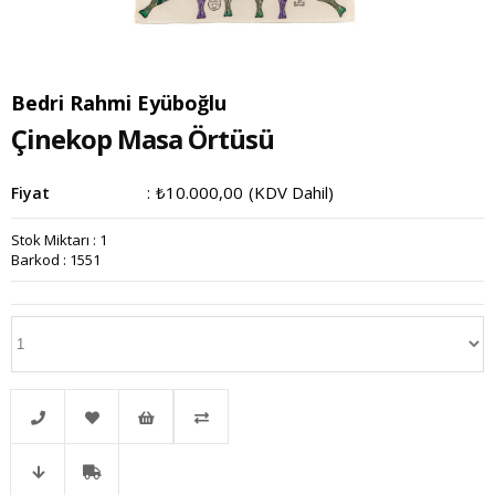
Bedri Rahmi Eyüboğlu
Çinekop Masa Örtüsü
₺10.000,00
(KDV Dahil)
Fiyat
:
Stok Miktarı
:
1
Barkod
:
1551
Telefonla
Favorilere
İstek
Karşılaştır