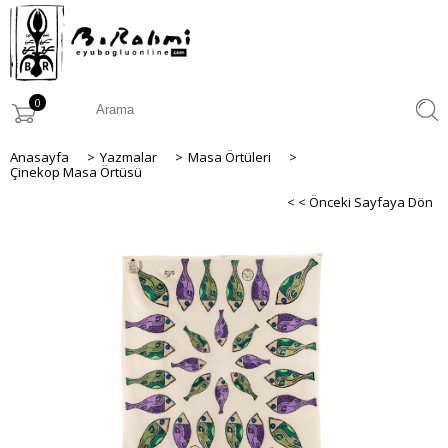
0
Anasayfa
>
Yazmalar
>
Masa Örtüleri
>
Çinekop Masa Örtüsü
< < Önceki Sayfaya Dön