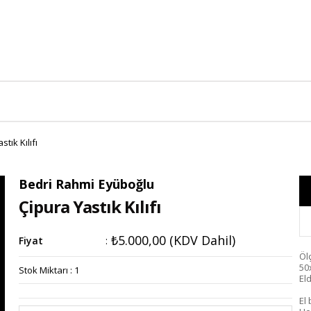
stık Kılıfı
Bedri Rahmi Eyüboğlu
Çipura Yastık Kılıfı
₺5.000,00
(KDV Dahil)
Fiyat
:
Öl
50
Stok Miktarı
:
1
El
El