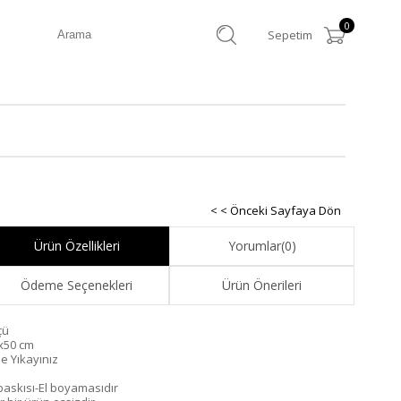
0
Sepetim
< < Önceki Sayfaya Dön
Ürün Özellikleri
Yorumlar
(0)
Ödeme Seçenekleri
Ürün Önerileri
çü
x50 cm
de Yıkayınız
 baskısı-El boyamasıdır