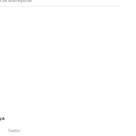
r bir ürün eşsizdir
ya
Twitter