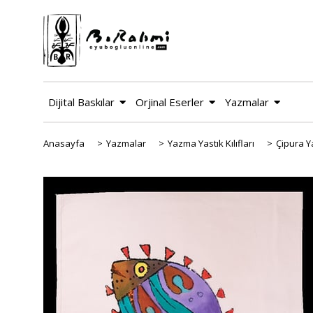
Dijital Baskılar
Orjinal Eserler
Yazmalar
Anasayfa
>
Yazmalar
>
Yazma Yastık Kılıfları
>
Çipura Ya