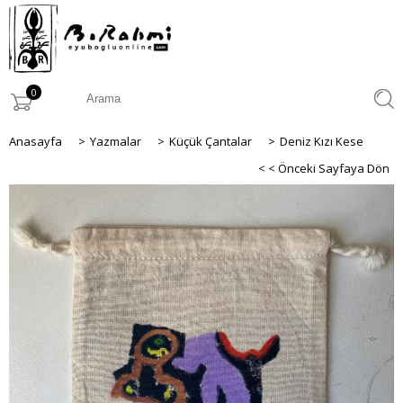
0
Anasayfa
>
Yazmalar
>
Küçük Çantalar
>
Deniz Kızı Kese
< < Önceki Sayfaya Dön