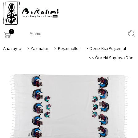
0
Anasayfa
>
Yazmalar
>
Peştemaller
>
Deniz Kızı Peştemal
< < Önceki Sayfaya Dön