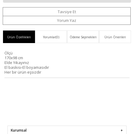
Düşünce
Bedava
Haber
Ekle
Tavsiye Et
Haber
Ver
Yorum Yaz
Ver
Ürün Özellikleri
Yorumlar
(0)
Ödeme Seçenekleri
Ürün Önerileri
Ölçü
170x98 cm
Elde Yıkayınız
El baskısı-El boyamasıdır
Her bir ürün eşsizdir
Kurumsal