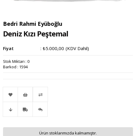
Bedri Rahmi Eyüboğlu
Deniz Kızı Peştemal
₺5.000,00
(KDV Dahil)
Fiyat
:
Stok Miktarı
:
0
Barkod
:
1594
Favorilere
İstek
Karşılaştır
Fiyat
Kargo
Gelince
Ekle
Listeme
Ürün stoklarımızda kalmamıştır.