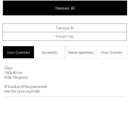
Haber
Ver
Tavsiye Et
Yorum Yaz
Ürün Özellikleri
Yorumlar
(0)
Ödeme Seçenekleri
Ürün Önerileri
Ölçü
160x90 cm
Elde Yıkayınız
El baskısı-El boyamasıdır
Her bir ürün eşsizdir