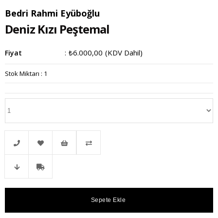
Bedri Rahmi Eyüboğlu
Deniz Kızı Peştemal
₺6.000,00
(KDV Dahil)
Fiyat
:
Stok Miktarı
:
1
Telefonla
Favorilere
İstek
Karşılaştır
Fiyat
Kargo
Sipariş
Ekle
Listeme
Düşünce
Bedava
Ekle