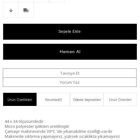
Telefonla
Favorilere
İstek
Karşılaştır
Fiyat
Kargo
Sipariş
Ekle
Listeme
Düşünce
Bedava
Ekle
Haber
Ver
Tavsiye Et
Yorum Yaz
Ürün Özellikleri
Yorumlar
(0)
Ödeme Seçenekleri
Ürün Önerileri
44 x 34 ölçüsündedir.
Micro polyester iplikten üretilmiştir
Çamaşır makinesinde 30°C 'de yıkanabilme özelliği vardır
Makinede sıktırma yapmayınız, yüksek sıcaklıkta yıkamayınız