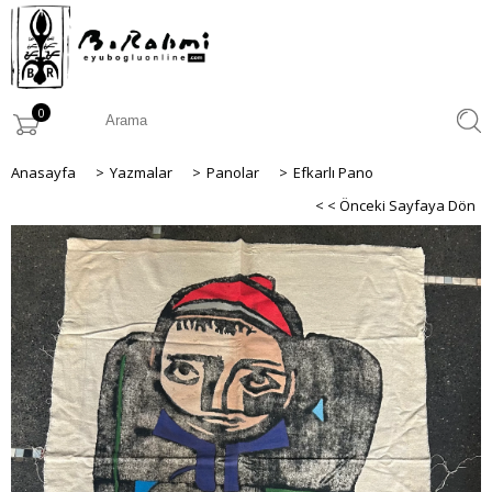
0
Anasayfa
>
Yazmalar
>
Panolar
>
Efkarlı Pano
< < Önceki Sayfaya Dön