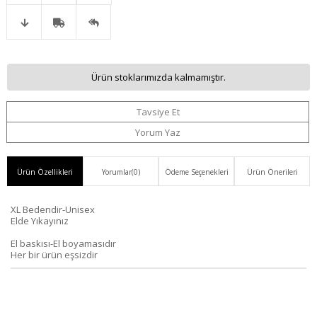
Favorilere
İstek
Karşılaştır
Fiyat
Kargo
Gelince
Ekle
Listeme
Ürün stoklarımızda kalmamıştır.
Düşünce
Bedava
Haber
Ekle
Tavsiye Et
Haber
Ver
Yorum Yaz
Ver
Ürün Özellikleri
Yorumlar
(0)
Ödeme Seçenekleri
Ürün Önerileri
XL Bedendir-Unisex
Elde Yıkayınız
El baskısı-El boyamasıdır
Her bir ürün eşsizdir