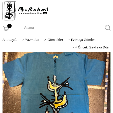
0
Anasayfa
>
Yazmalar
>
Gömlekler
>
Ev Kuşu Gömlek
< < Önceki Sayfaya Dön