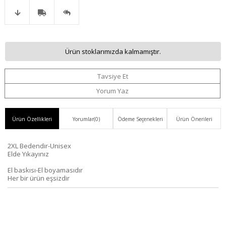
Favorilere
İstek
Karşılaştır
Fiyat
Kargo
Gelince
Ekle
Listeme
Ürün stoklarımızda kalmamıştır.
Düşünce
Bedava
Haber
Ekle
Tavsiye Et
Haber
Ver
Yorum Yaz
Ver
Ürün Özellikleri
Yorumlar
(0)
Ödeme Seçenekleri
Ürün Önerileri
2XL Bedendir-Unisex
Elde Yıkayınız
El baskısı-El boyamasıdır
Her bir ürün eşsizdir