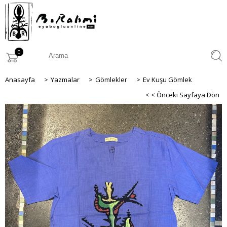
0
Anasayfa
>
Yazmalar
>
Gömlekler
>
Ev Kuşu Gömlek
< < Önceki Sayfaya Dön