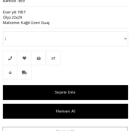
Barkod
:
859
Eser yılı 1957
Ölçü 22x29
Malzeme: Kağıt Üzeri Guaj
Telefonla
Favorilere
İstek
Karşılaştır
Fiyat
Kargo
Sipariş
Ekle
Listeme
Düşünce
Bedava
Ekle
Haber