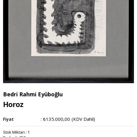
Bedri Rahmi Eyüboğlu
Horoz
₺135.000,00
(KDV Dahil)
Fiyat
:
Stok Miktarı
:
1