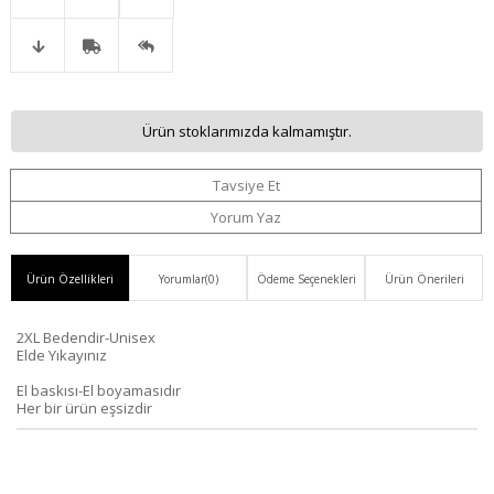
Favorilere
İstek
Karşılaştır
Fiyat
Kargo
Gelince
Ekle
Listeme
Ürün stoklarımızda kalmamıştır.
Düşünce
Bedava
Haber
Ekle
Tavsiye Et
Haber
Ver
Yorum Yaz
Ver
Ürün Özellikleri
Yorumlar
(0)
Ödeme Seçenekleri
Ürün Önerileri
2XL Bedendir-Unisex
Elde Yıkayınız
El baskısı-El boyamasıdır
Her bir ürün eşsizdir