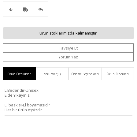
Favorilere
İstek
Karşılaştır
Fiyat
Kargo
Gelince
Ekle
Listeme
Ürün stoklarımızda kalmamıştır.
Düşünce
Bedava
Haber
Ekle
Tavsiye Et
Haber
Ver
Yorum Yaz
Ver
Ürün Özellikleri
Yorumlar
(0)
Ödeme Seçenekleri
Ürün Önerileri
L Bedendir-Unisex
Elde Yıkayınız
El baskısı-El boyamasıdır
Her bir ürün eşsizdir