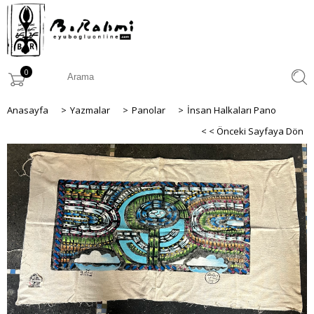
0
Anasayfa
>
Yazmalar
>
Panolar
>
İnsan Halkaları Pano
< < Önceki Sayfaya Dön