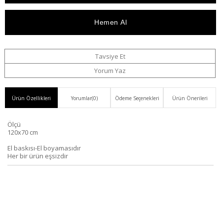
Düşünce
Bedava
Ekle
Haber
Ver
Tavsiye Et
Yorum Yaz
Ürün Özellikleri
Yorumlar
(0)
Ödeme Seçenekleri
Ürün Önerileri
Ölçü
120x70 cm
El baskısı-El boyamasıdır
Her bir ürün eşsizdir