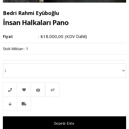
Bedri Rahmi Eyüboğlu
İnsan Halkaları Pano
₺18.000,00
(KDV Dahil)
Fiyat
:
Stok Miktarı
:
1
Telefonla
Favorilere
İstek
Karşılaştır
Fiyat
Kargo
Sipariş
Ekle
Listeme