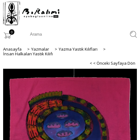
0
Anasayfa
>
Yazmalar
>
Yazma Yastık Kılıfları
>
İnsan Halkaları Yastık Kılıfı
< < Önceki Sayfaya Dön