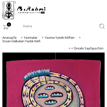
0
Anasayfa
>
Yazmalar
>
Yazma Yastık Kılıfları
>
İnsan Halkaları Yastık Kılıfı
< < Önceki Sayfaya Dön