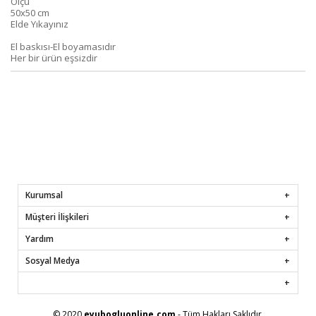
Ölçü
50x50 cm
Elde Yıkayınız
El baskısı-El boyamasıdır
Her bir ürün eşsizdir
Kurumsal
Müşteri İlişkileri
Yardım
Sosyal Medya
© 2020
eyubogluonline.com
- Tüm Hakları Saklıdır.