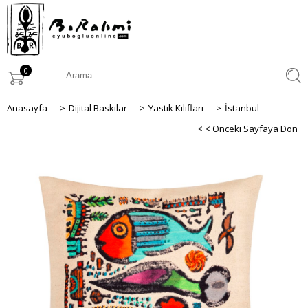
0
Anasayfa
>
Dijital Baskılar
>
Yastık Kılıfları
>
İstanbul
< < Önceki Sayfaya Dön