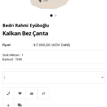
Bedri Rahmi Eyüboğlu
Kalkan Bez Çanta
₺7.000,00
(KDV Dahil)
Fiyat
:
Stok Miktarı
:
1
Barkod
:
1599
Telefonla
Favorilere
İstek
Karşılaştır