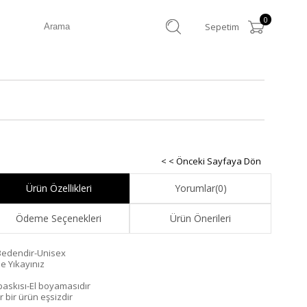
0
Sepetim
< < Önceki Sayfaya Dön
Ürün Özellikleri
Yorumlar
(0)
Ödeme Seçenekleri
Ürün Önerileri
Bedendir-Unisex
de Yıkayınız
 baskısı-El boyamasıdır
r bir ürün eşsizdir