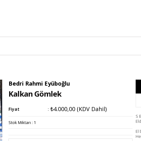
Bedri Rahmi Eyüboğlu
Kalkan Gömlek
₺4.000,00
(KDV Dahil)
Fiyat
:
S 
El
Stok Miktarı
:
1
El
He