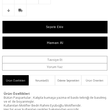
Telefonla
Favorilere
İstek
Karşılaştır
Fiyat
Kargo
Sipariş
Ekle
Listeme
Düşünce
Bedava
Ekle
Haber
Ver
Tavsiye Et
Yorum Yaz
Ürün Özellikleri
Yorumlar
(0)
Ödeme Seçenekleri
Ürün Önerileri
Ürün Özellikleri
Bütün Paspartular ; Kalıpla kumaşa yazma el baskı tekniği ile basılmış
ve el ile boyanmıştır.
Kullanılan Motifler Bedri Rahmi Eyüboğlu Motifleridir.
Her bir eser kullanılan renkler bakımından eşsizdir.