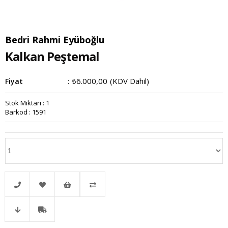
Bedri Rahmi Eyüboğlu
Kalkan Peştemal
₺6.000,00
(KDV Dahil)
Fiyat
:
Stok Miktarı
:
1
Barkod
:
1591
Telefonla
Favorilere
İstek
Karşılaştır