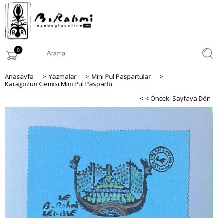
0
Anasayfa
>
Yazmalar
>
Mini Pul Paspartular
>
Karagözün Gemisi Mini Pul Paspartu
< < Önceki Sayfaya Dön