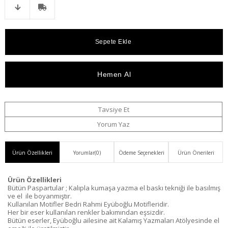
Telefonla
Favorilere
İstek
Karşılaştır
Fiyat
Kargo
Sipariş
Ekle
Listeme
Düşünce
Bedava
Ekle
Haber
Ver
Tavsiye Et
Yorum Yaz
Ürün Özellikleri
Yorumlar
(0)
Ödeme Seçenekleri
Ürün Önerileri
Ürün Özellikleri
Bütün Paspartular ; Kalıpla kumaşa yazma el baskı tekniği ile basılmış
ve el ile boyanmıştır.
Kullanılan Motifler Bedri Rahmi Eyüboğlu Motifleridir.
Her bir eser kullanılan renkler bakımından eşsizdir.
Bütün eserler, Eyüboğlu ailesine ait Kalamış Yazmaları Atölyesinde el