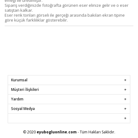
emeği ile üretilmiştir.
Sipariş verdiğinizde fotoğrafta görünen eser elinize gelir ve o eser
satıştan kalkar.
Eser renk tonları görseli ile gerçeği arasında bakılan ekran tipine
göre küçük farklılıklar gösterebilir.
Kurumsal
Müşteri İlişkileri
Yardım
Sosyal Medya
© 2020
eyubogluonline.com
- Tüm Hakları Saklıdır.