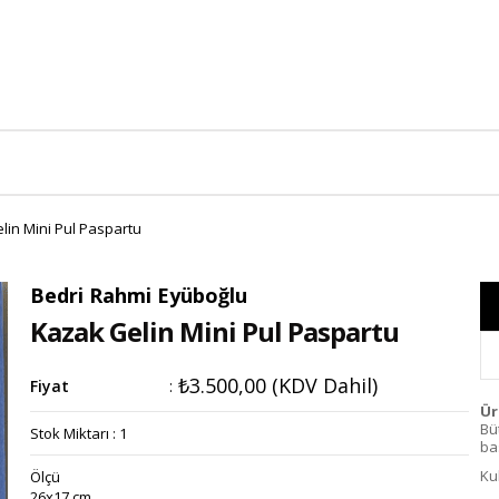
lin Mini Pul Paspartu
Bedri Rahmi Eyüboğlu
Kazak Gelin Mini Pul Paspartu
₺3.500,00
(KDV Dahil)
Fiyat
:
Ür
Bü
Stok Miktarı
:
1
bas
Ku
Ölçü
26x17 cm