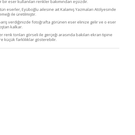
r bir eser kullanılan renkler bakımından eşsizdir.
tün eserler, Eyüboğlu ailesine ait Kalamış Yazmaları Atölyesinde
emeği ile üretilmiştir.
pariş verdiğinizde fotoğrafta görünen eser elinize gelir ve o eser
ıştan kalkar.
er renk tonları görseli ile gerçeği arasında bakılan ekran tipine
e küçük farklılıklar gösterebilir.