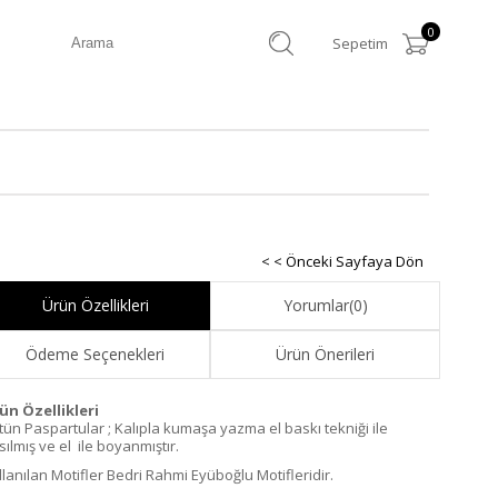
0
Sepetim
< < Önceki Sayfaya Dön
Ürün Özellikleri
Yorumlar
(0)
Ödeme Seçenekleri
Ürün Önerileri
ün Özellikleri
tün Paspartular ; Kalıpla kumaşa yazma el baskı tekniği ile
ılmış ve el ile boyanmıştır.
llanılan Motifler Bedri Rahmi Eyüboğlu Motifleridir.