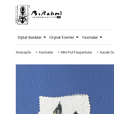
Dijital Baskılar
Orjinal Eserler
Yazmalar
Anasayfa
>
Yazmalar
>
Mini Pul Paspartular
>
Kazak Ge