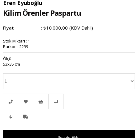
Eren Eyüboğlu
Kilim Örenler Paspartu
₺10.000,00
(KDV Dahil)
Fiyat
:
Stok Miktarı
:
1
Barkod
:
2299
Ölçü
53x35 cm
Telefonla
Favorilere
İstek
Karşılaştır
Fiyat
Kargo
Sipariş
Ekle
Listeme