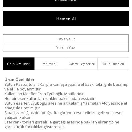
Düşünce
Bedava
Ekle
Haber
Ver
Tavsiye Et
Yorum Yaz
Ürün Özellikleri
Yorumlar
(0)
Ödeme Seçenekleri
Ürün Önerileri
Ürün Özellikleri
Bütün Paspartular ; Kalıpla kumaşa yazma el baskı tekniği ile basılmış
ve el ile boyanmıştır.
Kullanılan Motifler Eren Eyüboğlu Motifleridir.
Her bir eser kullanılan renkler bakımından eşsizdir.
Bütün eserler, Eyüboğlu ailesine ait Kalamış Yazmaları Atölyesinde el
emeği ile üretilmiştir.
Sipariş verdiğinizde fotoğrafta görünen eser elinize gelir ve o eser
satıştan kalkar.
Eser renk tonları görseli ile gerçeği arasında bakılan ekran tipine
göre küçük farklılıklar gösterebilir.