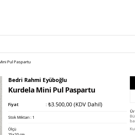
Mini Pul Paspartu
Bedri Rahmi Eyüboğlu
Kurdela Mini Pul Paspartu
₺3.500,00
(KDV Dahil)
Fiyat
:
Ür
Bü
Stok Miktarı
:
1
bas
Ku
Ölçü
25x20 cm