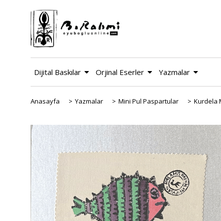
Dijital Baskılar
Orjinal Eserler
Yazmalar
Anasayfa
>
Yazmalar
>
Mini Pul Paspartular
>
Kurdela 