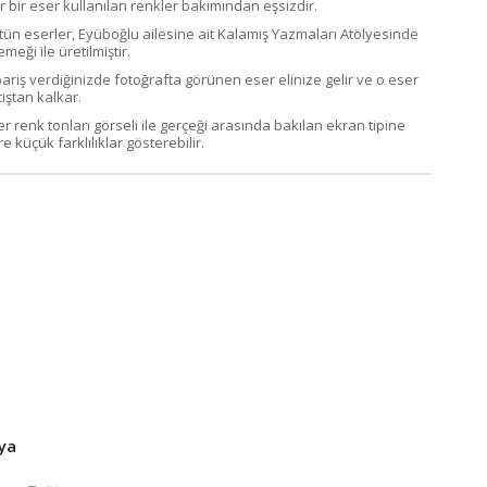
r bir eser kullanılan renkler bakımından eşsizdir.
tün eserler, Eyüboğlu ailesine ait Kalamış Yazmaları Atölyesinde
emeği ile üretilmiştir.
pariş verdiğinizde fotoğrafta görünen eser elinize gelir ve o eser
ıştan kalkar.
er renk tonları görseli ile gerçeği arasında bakılan ekran tipine
e küçük farklılıklar gösterebilir.
ya