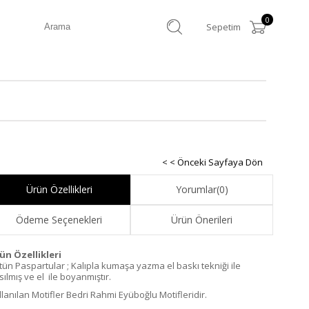
0
Sepetim
< < Önceki Sayfaya Dön
Ürün Özellikleri
Yorumlar
(0)
Ödeme Seçenekleri
Ürün Önerileri
ün Özellikleri
tün Paspartular ; Kalıpla kumaşa yazma el baskı tekniği ile
ılmış ve el ile boyanmıştır.
llanılan Motifler Bedri Rahmi Eyüboğlu Motifleridir.