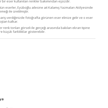
r bir eser kullanılan renkler bakımından eşsizdir.
tün eserler, Eyüboğlu ailesine ait Kalamış Yazmaları Atölyesinde
emeği ile üretilmiştir.
pariş verdiğinizde fotoğrafta görünen eser elinize gelir ve o eser
ıştan kalkar.
er renk tonları görseli ile gerçeği arasında bakılan ekran tipine
e küçük farklılıklar gösterebilir.
ya