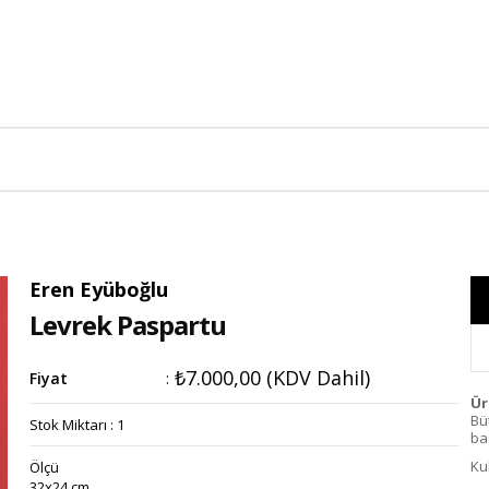
Eren Eyüboğlu
Levrek Paspartu
₺7.000,00
(KDV Dahil)
Fiyat
:
Ür
Bü
Stok Miktarı
:
1
bas
Ku
Ölçü
32x24 cm