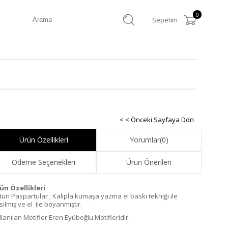
0
Sepetim
< < Önceki Sayfaya Dön
Ürün Özellikleri
Yorumlar
(0)
Ödeme Seçenekleri
Ürün Önerileri
ün Özellikleri
tün Paspartular ; Kalıpla kumaşa yazma el baskı tekniği ile
ılmış ve el ile boyanmıştır.
llanılan Motifler Eren Eyüboğlu Motifleridir.